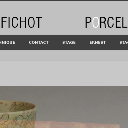
chot
HNIQUE
CONTACT
STAGE
ERNEST
STA