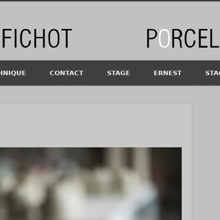
chot
HNIQUE
CONTACT
STAGE
ERNEST
STA