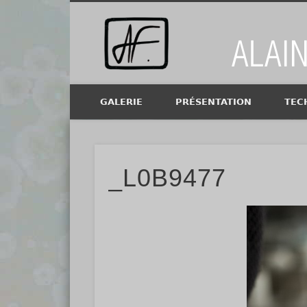
Alain Fi
GALERIE
PRÉSENTATION
TEC
_L0B9477