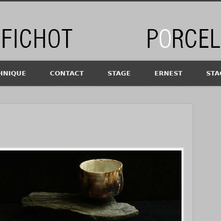
chot
HNIQUE
CONTACT
STAGE
ERNEST
STA