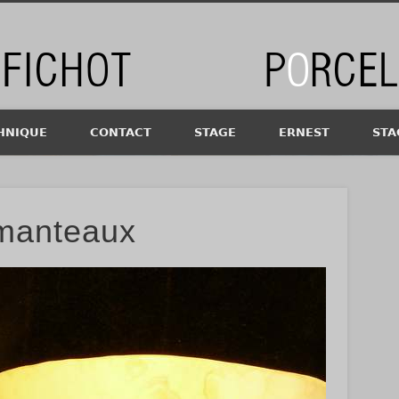
chot
HNIQUE
CONTACT
STAGE
ERNEST
STA
manteaux