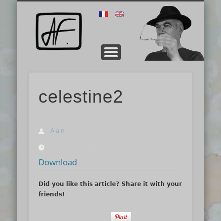
EXEMPLE RECHERCHE
PRÉSENTATION
TECHNIQUE
CONTACT
GALERIE
ERNEST
STAGE
STAGE
Alain
Fichot
celestine2
Alain
22 octobre 2022
Download
Did you like this article? Share it with your
friends!